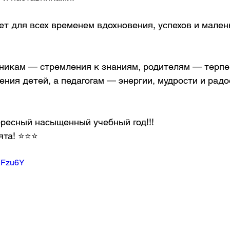
нет для всех временем вдохновения, успехов и малень
икам — стремления к знаниям, родителям — терпе
ения детей, а педагогам — энергии, мудрости и радо
ересный насыщенный учебный год!!!
а! ⭐️⭐️⭐️
KKFzu6Y