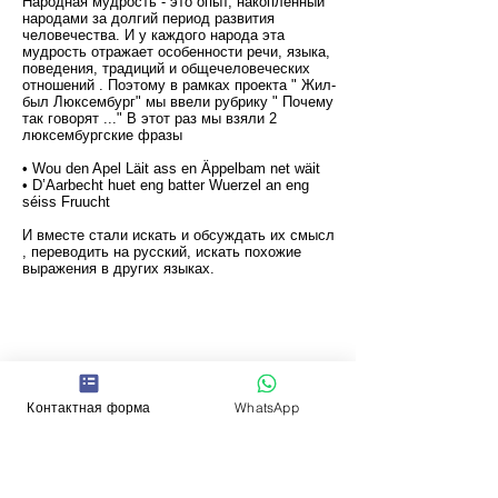
Народная мудрость - это опыт, накопленный
народами за долгий период развития
человечества. И у каждого народа эта
мудрость отражает особенности речи, языка,
поведения, традиций и общечеловеческих
отношений . Поэтому в рамках проекта " Жил-
был Люксембург" мы ввели рубрику " Почему
так говорят ..." В этот раз мы взяли 2
люксембургские фразы
• Wou den Apel Läit ass en Äppelbam net wäit
• D’Aarbecht huet eng batter Wuerzel an eng
séiss Fruucht
И вместе стали искать и обсуждать их смысл
, переводить на русский, искать похожие
выражения в других языках.
Контактная форма
WhatsApp