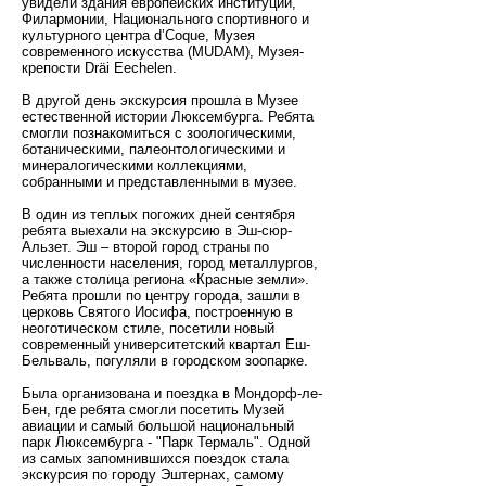
увидели здания европейских институций,
Филармонии, Национального спортивного и
культурного центра d’Coque, Музея
современного искусства (MUDAM), Музея-
крепости Dräi Eechelen.
В другой день экскурсия прошла в Музее
естественной истории Люксембурга. Ребята
смогли познакомиться с зоологическими,
ботаническими, палеонтологическими и
минералогическими коллекциями,
собранными и представленными в музее.
В один из теплых погожих дней сентября
ребята выехали на экскурсию в Эш-сюр-
Альзет. Эш – второй город страны по
численности населения, город металлургов,
а также столица региона «Красные земли».
Ребята прошли по центру города, зашли в
церковь Святого Иосифа, построенную в
неоготическом стиле, посетили новый
современный университетский квартал Еш-
Бельваль, погуляли в городском зоопарке.
Была организована и поездка в Мондорф-ле-
Бен, где ребята смогли посетить Музей
авиации и самый большой национальный
парк Люксембурга - "Парк Термаль". Одной
из самых запомнившихся поездок стала
экскурсия по городу Эштернах, самому