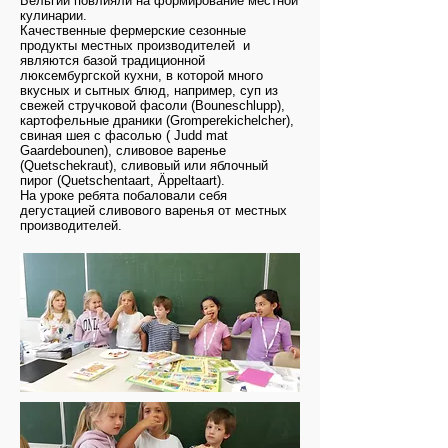
Бельгии повлияли на формирование местной
кулинарии.
Качественные фермерские сезонные
продукты местных производителей и
являются базой традиционной
люксембургской кухни, в которой много
вкусных и сытных блюд, например, суп из
свежей стручковой фасоли (Bouneschlupp),
картофельные драники (Gromperekichelcher),
свиная шея с фасолью ( Judd mat
Gaardebounen), сливовое варенье
(Quetschekraut), сливовый или яблочный
пирог (Quetschentaart, Äppeltaart).
На уроке ребята побаловали себя
дегустацией сливового варенья от местных
производителей.