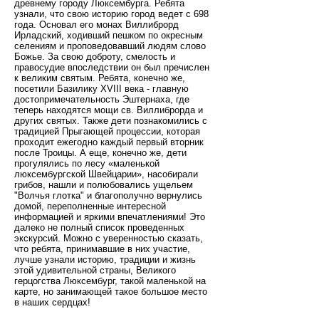
древнему городу Люксембурга. Ребята
узнали, что свою историю город ведет с 698
года. Основал его монах Виллиброрд
Ирладский, ходивший пешком по окресным
селениям и проповедовавший людям слово
Божье. За свою доброту, смелость и
правосудие впоследствии он был пречислен
к великим святым. Ребята, конечно же,
посетили Базилику XVIII века - главную
достопримечательность Эштернаха, где
теперь находятся мощи св. Виллиброрда и
других святых. Также дети познакомились с
традицией Прыгающей процессии, которая
проходит ежегодно каждый первый вторник
после Троицы. А еще, конечно же, дети
прогулялись по лесу «маленькой
люксембургской Швейцарии», насобирали
грибов, нашли и полюбовались ущельем
"Волчья глотка" и благополучно вернулись
домой, переполненные интересной
информацией и яркими впечатлениями! Это
далеко не полный список проведенных
экскурсий. Можно с уверенностью сказать,
что ребята, принимавшие в них участие,
лучше узнали историю, традиции и жизнь
этой удивительной страны, Великого
герцогства Люксембург, такой маленькой на
карте, но занимающей такое большое место
в наших сердцах!