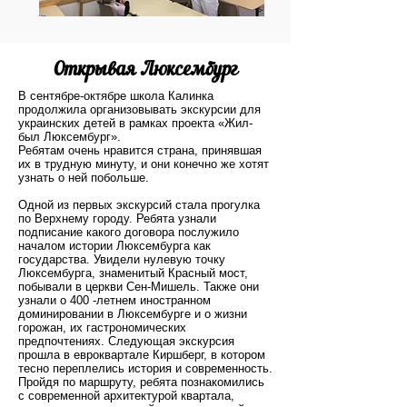
Открывая Люксембург
В сентябре-октябре школа Калинка
продолжила организовывать экскурсии для
украинских детей в рамках проекта «Жил-
был Люксембург».
Ребятам очень нравится страна, принявшая
их в трудную минуту, и они конечно же хотят
узнать о ней побольше.
Одной из первых экскурсий стала прогулка
по Верхнему городу. Ребята узнали
подписание какого договора послужило
началом истории Люксембурга как
государства. Увидели нулевую точку
Люксембурга, знаменитый Красный мост,
побывали в церкви Сен-Мишель. Также они
узнали о 400 -летнем иностранном
доминировании в Люксембурге и о жизни
горожан, их гастрономических
предпочтениях. Следующая экскурсия
прошла в евроквартале Киршберг, в котором
тесно переплелись история и современность.
Пройдя по маршруту, ребята познакомились
с современной архитектурой квартала,