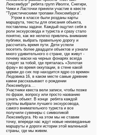
Люксембург" ребята групп Иволги, Снегири,
Чижи и Ласточки приняли участие в квесте
"Туристическими тропами Люксембурга".
Утром в классе были розданы карты
маршрута, тексты для описания объекта,
поставлены задачи. Каждый ощутил себя в
роли экскурсовода и туриста и сразу стало
понятно, как же нелегко привлечь внимание
публики, выбрать правильную дорогу и
рассчитать время пути. Дети успели
посетить более двадцати объектов и узнали
много удивительного о стране, где живут -
почему маски на черных фонарях всегда
следят за тобой, где пряталась «Золотая
фрау» во время оккупации, в стене какой
церкви до сих пор находится ядро со времен
Людовика 16, в каком месте самые древние
камни рассказывают о рождении
Люксембурга….
Участники квеста вели записи, чтобы позже
по фразе, вопросу или просто названию
узнать объект. В конце ребята каждой
группы выбрали лучшего экскурсовода,
самого внимательного туриста и все
получили сувениры с символикой
Люксембурга. Но на этом мы не ставим
точку, впереди нас ждут новые неизведанные
маршруты и дороги истории этой маленькой
страны, где мы живем.