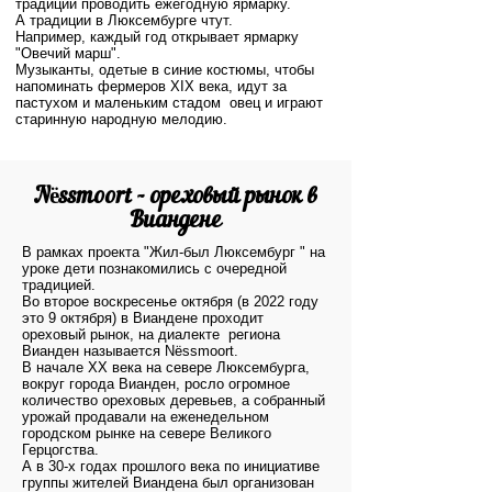
традиции проводить ежегодную ярмарку.
А традиции в Люксембурге чтут.
Например, каждый год открывает ярмарку
"Овечий марш".
Музыканты, одетые в синие костюмы, чтобы
напоминать фермеров XIX века, идут за
пастухом и маленьким стадом овец и играют
старинную народную мелодию.
Nëssmoort - ореховый рынок в
Виандене
В рамках проекта "Жил-был Люксембург " на
уроке дети познакомились с очередной
традицией.
Во второе воскресенье октября (в 2022 году
это 9 октября) в Виандене проходит
ореховый рынок, на диалекте региона
Вианден называется Nëssmoort.
В начале ХХ века на севере Люксембурга,
вокруг города Вианден, росло огромное
количество ореховых деревьев, а собранный
урожай продавали на еженедельном
городском рынке на севере Великого
Герцогства.
А в 30-х годах прошлого века по инициативе
группы жителей Виандена был организован