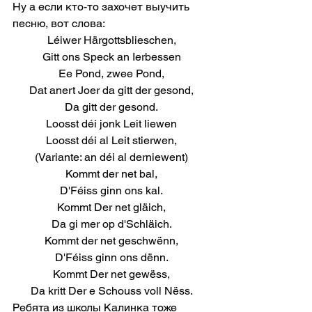
Ну а если кто-то захочет выучить 
песню, вот слова:
Léiwer Härgottsblieschen,
Gitt ons Speck an Ierbessen
Ee Pond, zwee Pond,
Dat anert Joer da gitt der gesond,
Da gitt der gesond.
Loosst déi jonk Leit liewen
Loosst déi al Leit stierwen,
(Variante: an déi al derniewent)
Kommt der net bal,
D'Féiss ginn ons kal.
Kommt Der net gläich,
Da gi mer op d'Schläich.
Kommt der net geschwënn,
D'Féiss ginn ons dënn.
Kommt Der net gewëss,
Da kritt Der e Schouss voll Nëss.
Ребята из школы Калинка тоже 