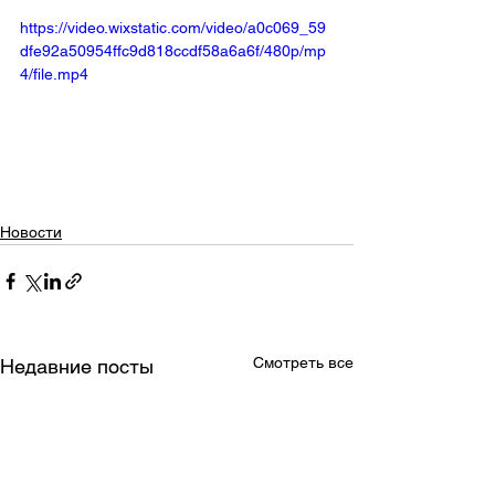
https://video.wixstatic.com/video/a0c069_59
dfe92a50954ffc9d818ccdf58a6a6f/480p/mp
4/file.mp4
Новости
Смотреть все
Недавние посты