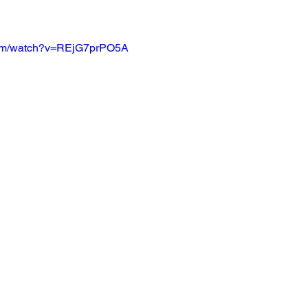
com/watch?v=REjG7prPO5A