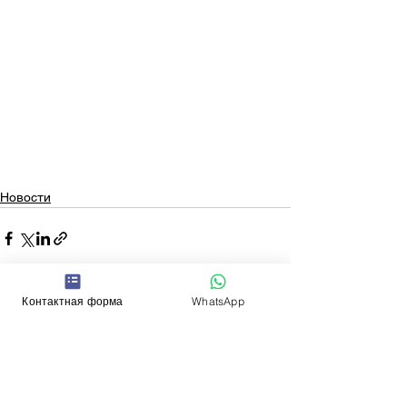
Новости
Контактная форма
WhatsApp
Смотреть все
Недавние посты