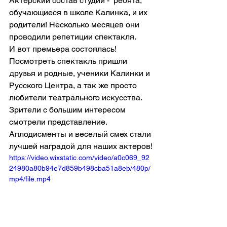
Актерский состав студии -  ребята, 
обучающиеся в школе Калинка, и их 
родители! Несколько месяцев они 
проводили репетиции спектакля. 
И вот премьера состоялась! 
Посмотреть спектакль пришли 
друзья и родные, ученики Калинки и 
Русского Центра, а так же просто 
любители театрального искусства. 
Зрители с большим интересом 
смотрели представление. 
Аплодисменты и веселый смех стали 
лучшей наградой для наших актеров!
https://video.wixstatic.com/video/a0c069_92
24980a80b94e7d859b498cba51a8eb/480p/
mp4/file.mp4