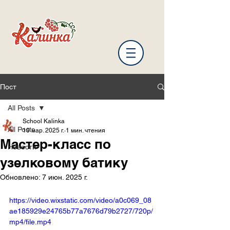
Пост
All Posts
School Kalinka
All Posts
10 мар. 2025 г.
1 мин. чтения
Мастер-класс по
Новости
узелковому батику
Обновлено:
7 июн. 2025 г.
https://video.wixstatic.com/video/a0c069_08
ae185929e24765b77a7676d79b2727/720p/
mp4/file.mp4