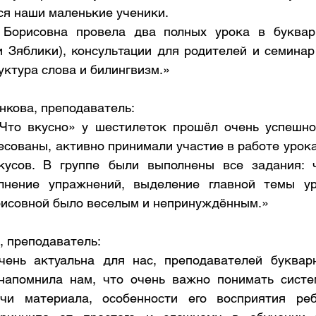
я наши маленькие ученики. 
Борисовна провела два полных урока в букварн
и Зяблики), консультации для родителей и семинар 
уктура слова и билингвизм.»
кова, преподаватель:
Что вкусно» у шестилеток прошёл очень успешно 
есованы, активно принимали участие в работе урока
кусов. В группе были выполнены все задания: чт
лнение упражнений, выделение главной темы ур
рисовной было веселым и непринуждённым.»
, преподаватель:
ень актуальна для нас, преподавателей букварно
напомнила нам, что очень важно понимать систем
чи материала, особенности его восприятия реб