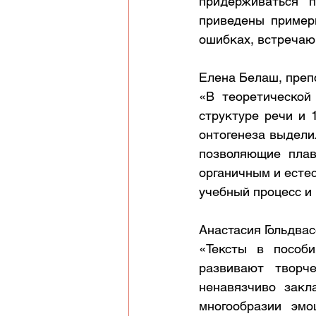
придерживаться 
приведены примеры
ошибках, встречаю
Елена Белаш, преп
«В теоретической
структуре речи и 
онтогенеза выдели
позволяющие плав
органичным и есте
учебный процесс и 
Анастасия Гольдвас
«Тексты в пособ
развивают творче
ненавязчиво закл
многообразии эмо