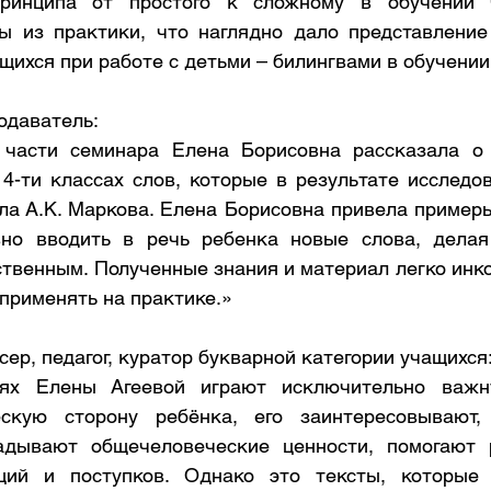
принципа от простого к сложному в обучении 
 из практики, что наглядно дало представление 
щихся при работе с детьми – билингвами в обучении
одаватель:
 части семинара Елена Борисовна рассказала о з
14-ти классах слов, которые в результате исследов
ла А.К. Маркова. Елена Борисовна привела примеры
но вводить в речь ребенка новые слова, делая 
ственным. Полученные знания и материал легко инко
применять на практике.»
сер, педагог, куратор букварной категории учащихся
иях Елены Агеевой играют исключительно важн
скую сторону ребёнка, его заинтересовывают, 
адывают общечеловеческие ценности, помогают р
ций и поступков. Однако это тексты, которые