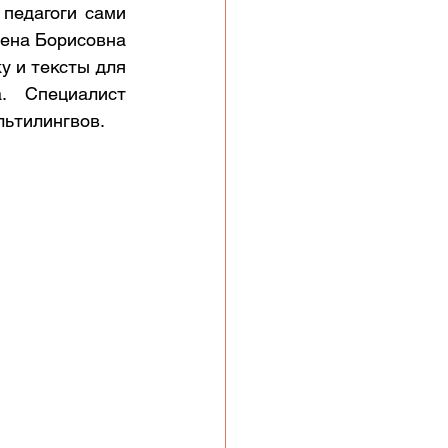
педагоги сами 
ена Борисовна 
у и тексты для 
.  Специалист 
льтилингвов.