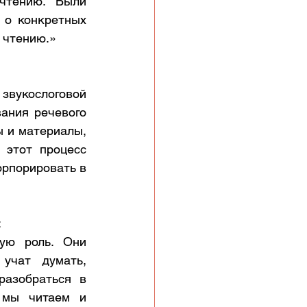
чтению. Были 
о конкретных 
 чтению.»
вукослоговой 
ания речевого 
 и материалы, 
этот процесс 
рпорировать в 
:
ую роль. Они 
учат думать, 
азобраться в 
 мы читаем и 