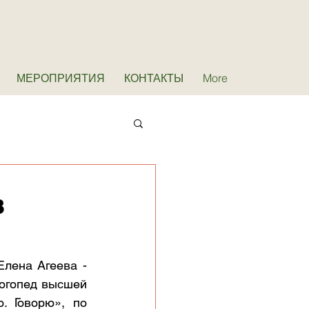
МЕРОПРИЯТИЯ
КОНТАКТЫ
More
в
лена Агеева - 
огопед высшей 
 Говорю», по 